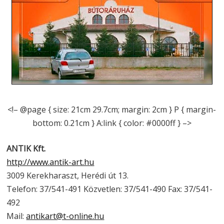
<!– @page { size: 21cm 29.7cm; margin: 2cm } P { margin-
bottom: 0.21cm } A:link { color: #0000ff } –>
ANTIK Kft.
http://www.antik-art.hu
3009 Kerekharaszt, Herédi út 13.
Telefon: 37/541-491 Közvetlen: 37/541-490 Fax: 37/541-
492
Mail:
antikart@t-online.hu