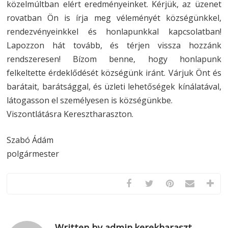
közelmúltban elért eredményeinket. Kérjük, az üzenet
rovatban Ön is írja meg véleményét községünkkel,
rendezvényeinkkel és honlapunkkal kapcsolatban!
Lapozzon hát tovább, és térjen vissza hozzánk
rendszeresen! Bízom benne, hogy honlapunk
felkeltette érdeklődését községünk iránt. Várjuk Önt és
barátait, barátsággal, és üzleti lehetőségek kínálatával,
látogasson el személyesen is községünkbe.
Viszontlátásra Keresztharaszton.
Szabó Ádám
polgármester
Written by admin.kerekharaszt