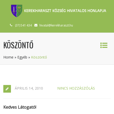
(37) 541 434
hivatal@kerekharaszt.hu
KÖSZÖNTŐ
Home
»
Egyéb
»
Köszöntő
ÁPRILIS 14, 2010
NINCS HOZZÁSZÓLÁS
Kedves Látogató!