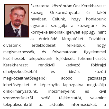
Szeretettel köszöntöm Önt Kerekharaszt
község Önkormányzata és lakói
nevében. Célunk, hogy honlapunk
egyaránt szolgálja a községünk és
környéke lakóinak igényeit éppúgy, mint
az érdeklődő látogatókét. Továbbá,
olvasóink érdeklődését felkeltsük, hogy
megismerhessék, és folyamatosan figyelemmel
kísérhessék településünk fejlődését, felismerhessék
Kerekharaszt rendkívül kedvező földrajzi
elhelyezkedéséből és ideális közúti
megközelíthetőségéből adódó gazdasági
lehetőségeket. A képernyőn lapozgatva megtalálja
önkormányzatunk, intézményeink és civil
szervezetünkről szóló tájékoztatót, valamint
településünkről az aktuális információkat, a