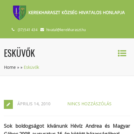
(37) 541 434
hivatal@kerekharaszt.hu
ESKÜVŐK
Home
»
»
Esküvők
ÁPRILIS 14, 2010
NINCS HOZZÁSZÓLÁS
Sok boldogságot kívánunk Hévíz Andrea és Magyar