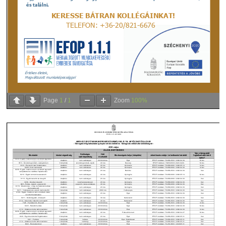
Page
1
/
1
Zoom
100%