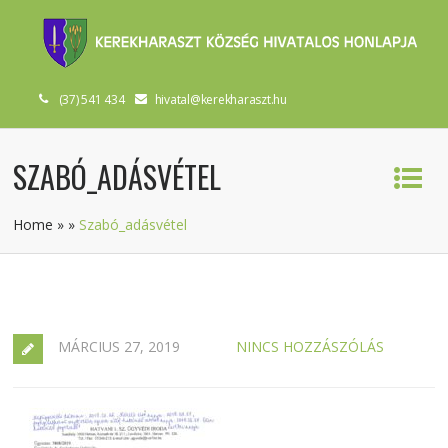
(37) 541 434
hivatal@kerekharaszt.hu
SZABÓ_ADÁSVÉTEL
Home
»
»
Szabó_adásvétel
MÁRCIUS 27, 2019
NINCS HOZZÁSZÓLÁS