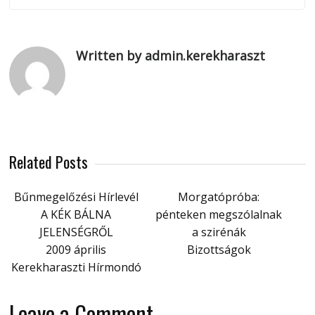
Written by admin.kerekharaszt
Related Posts
Bűnmegelőzési Hírlevél
Morgatópróba:
A KÉK BÁLNA
pénteken megszólalnak
JELENSÉGRŐL
a szirénák
2009 április
Bizottságok
Kerekharaszti Hírmondó
Leave a Comment