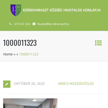
(37) 541 434
hivatal@kerekharaszt.hu
1000011323
Home
»
»
1000011323
OKTÓBER 29, 2025
NINCS HOZZÁSZÓLÁS