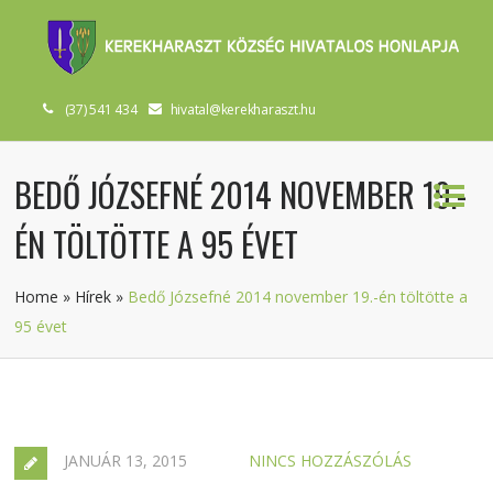
(37) 541 434
hivatal@kerekharaszt.hu
BEDŐ JÓZSEFNÉ 2014 NOVEMBER 19.-
ÉN TÖLTÖTTE A 95 ÉVET
Home
»
Hírek
»
Bedő Józsefné 2014 november 19.-én töltötte a
95 évet
JANUÁR 13, 2015
NINCS HOZZÁSZÓLÁS