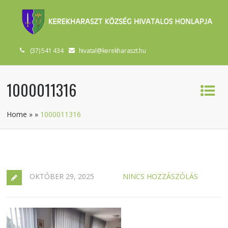
(37) 541 434
hivatal@kerekharaszt.hu
1000011316
Home
»
»
1000011316
OKTÓBER 29, 2025
NINCS HOZZÁSZÓLÁS