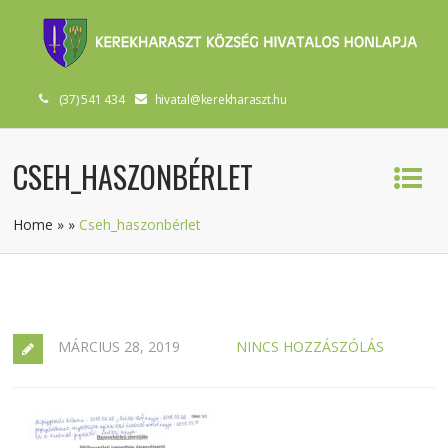
(37) 541 434
hivatal@kerekharaszt.hu
CSEH_HASZONBÉRLET
Home
»
»
Cseh_haszonbérlet
MÁRCIUS 28, 2019
NINCS HOZZÁSZÓLÁS