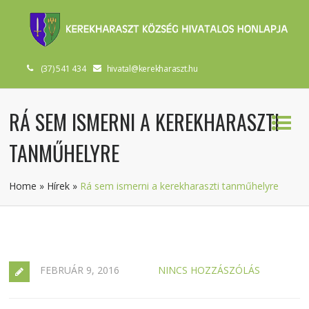
(37) 541 434
hivatal@kerekharaszt.hu
RÁ SEM ISMERNI A KEREKHARASZTI
TANMŰHELYRE
Home
»
Hírek
»
Rá sem ismerni a kerekharaszti tanműhelyre
FEBRUÁR 9, 2016
NINCS HOZZÁSZÓLÁS