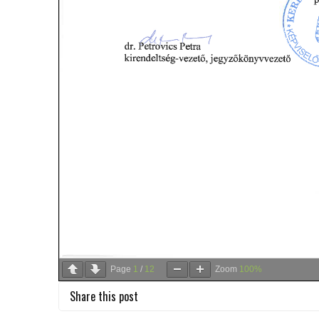
Page
1
/
12
Zoom
100%
Share this post