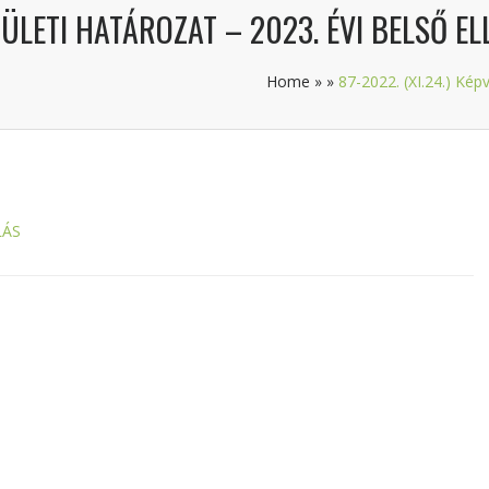
STÜLETI HATÁROZAT – 2023. ÉVI BELSŐ E
Home
»
»
87-2022. (XI.24.) Képv
LÁS