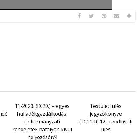
11-2023. (IX.29.) – egyes
Testületi ülés
ndó
hulladékgazdálkodási
jegyzőkönyve
önkormányzati
(2011.10.12.) rendkívüli
rendeletek hatályon kívül
ülés
helyezéséről