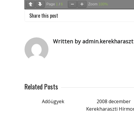
Page
1
/
6
Zoom
100%
Share this post
Written by admin.kerekharaszt
Related Posts
Adóügyek
2008 december
Kerekharaszti Hírmo