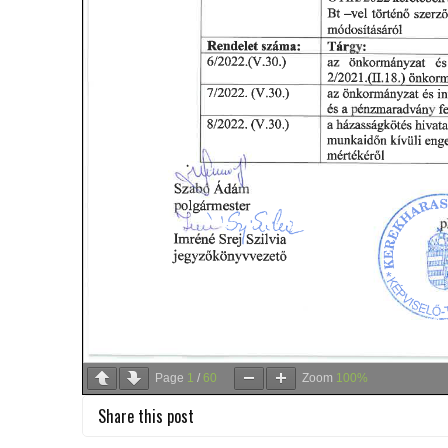
Page
1
/
60
Zoom
100%
Share this post