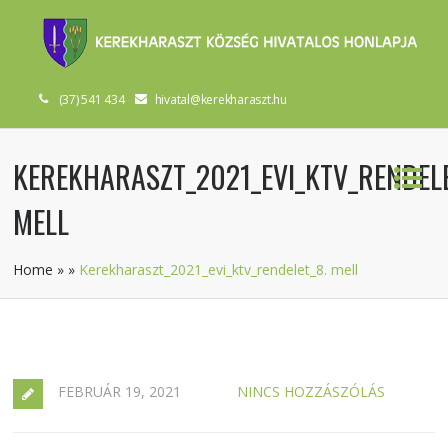
(37) 541 434
hivatal@kerekharaszt.hu
KEREKHARASZT_2021_EVI_KTV_RENDELE
MELL
Home
»
»
Kerekharaszt_2021_evi_ktv_rendelet_8. mell
FEBRUÁR 19, 2021
NINCS HOZZÁSZÓLÁS