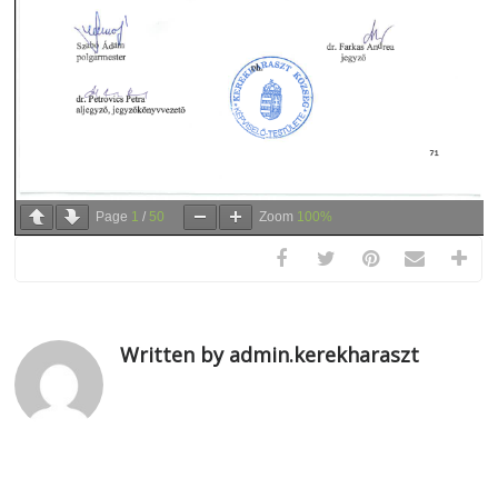
Page
1
/
50
Zoom
100%
Written by admin.kerekharaszt