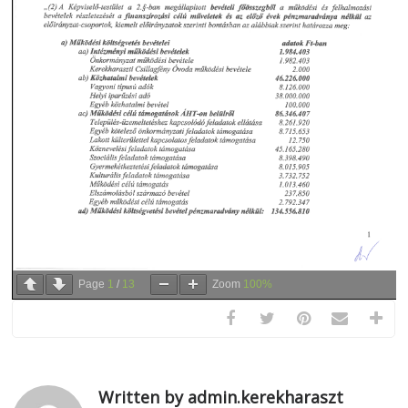
Page
1
/
13
Zoom
100%
Written by admin.kerekharaszt