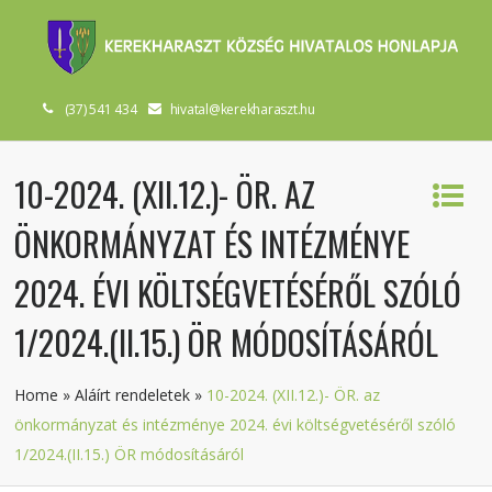
(37) 541 434
hivatal@kerekharaszt.hu
10-2024. (XII.12.)- ÖR. AZ
ÖNKORMÁNYZAT ÉS INTÉZMÉNYE
2024. ÉVI KÖLTSÉGVETÉSÉRŐL SZÓLÓ
1/2024.(II.15.) ÖR MÓDOSÍTÁSÁRÓL
Home
»
Aláírt rendeletek
»
10-2024. (XII.12.)- ÖR. az
önkormányzat és intézménye 2024. évi költségvetéséről szóló
1/2024.(II.15.) ÖR módosításáról