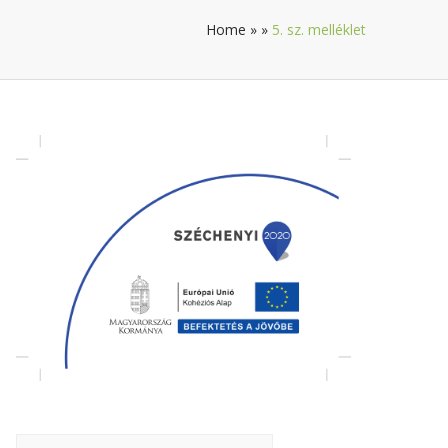
Home
»
»
5. sz. melléklet