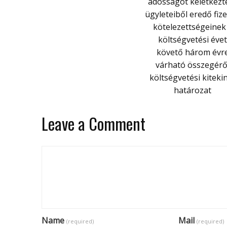
adósságot keletkezt
ügyleteiből eredő fize
kötelezettségeinek
költségvetési évet
követő három évr
várható összegérő
költségvetési kiteki
határozat
Leave a Comment
Name
Mail
(required)
(required)