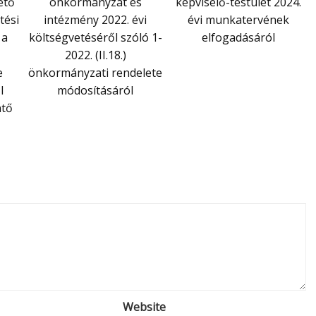
ető
önkormányzat és
képviselő-testület 2024.
tési
intézmény 2022. évi
évi munkatervének
 a
költségvetéséről szóló 1-
elfogadásáról
2022. (II.18.)
e
önkormányzati rendelete
l
módosításáról
ntő
Website