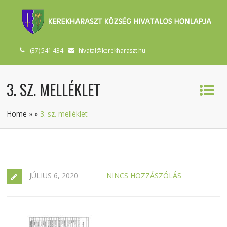
(37) 541 434
hivatal@kerekharaszt.hu
3. SZ. MELLÉKLET
Home
»
»
3. sz. melléklet
JÚLIUS 6, 2020
NINCS HOZZÁSZÓLÁS