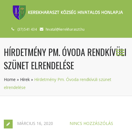
(37) 541 434
hivatal@kerekharaszt.hu
HÍRDETMÉNY PM. ÓVODA RENDKÍVÜLI
SZÜNET ELRENDELÉSE
Home
»
Hírek
»
Hírdetmény Pm. Óvoda rendkívüli szünet
elrendelése
MÁRCIUS 16, 2020
NINCS HOZZÁSZÓLÁS