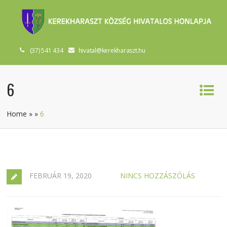
(37) 541 434
hivatal@kerekharaszt.hu
6
Home
»
»
6
FEBRUÁR 19, 2020
NINCS HOZZÁSZÓLÁS