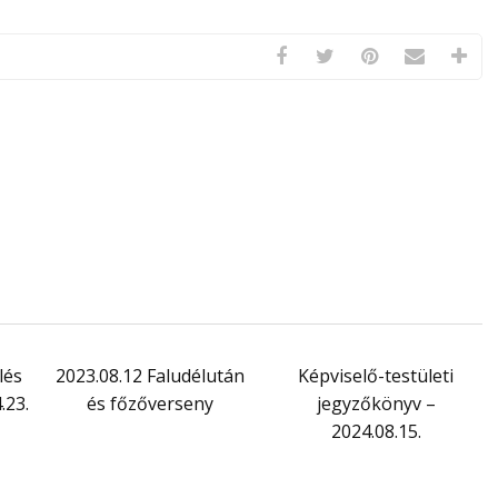
lés
2023.08.12 Faludélután
Képviselő-testületi
.23.
és főzőverseny
jegyzőkönyv –
2024.08.15.