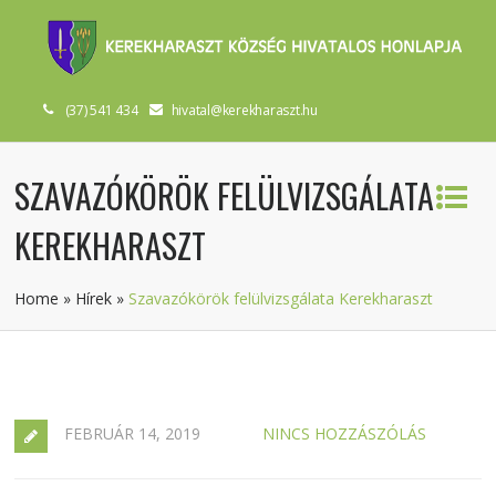
(37) 541 434
hivatal@kerekharaszt.hu
SZAVAZÓKÖRÖK FELÜLVIZSGÁLATA
KEREKHARASZT
Home
»
Hírek
»
Szavazókörök felülvizsgálata Kerekharaszt
FEBRUÁR 14, 2019
NINCS HOZZÁSZÓLÁS