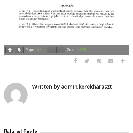
Page
1
/
4
Zoom
100%
Written by admin.kerekharaszt
Related Posts