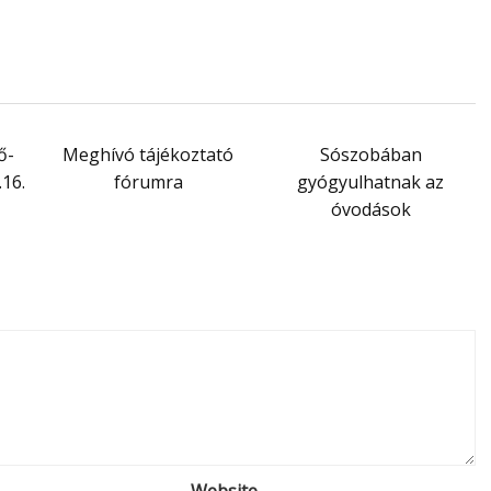
ő-
Meghívó tájékoztató
Sószobában
.16.
fórumra
gyógyulhatnak az
óvodások