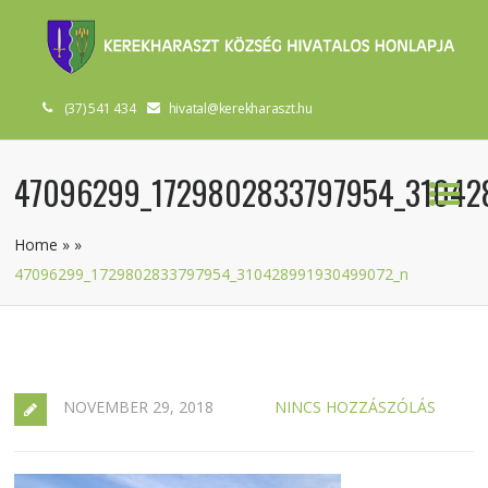
(37) 541 434
hivatal@kerekharaszt.hu
47096299_1729802833797954_31042
Home
»
»
47096299_1729802833797954_310428991930499072_n
NOVEMBER 29, 2018
NINCS HOZZÁSZÓLÁS