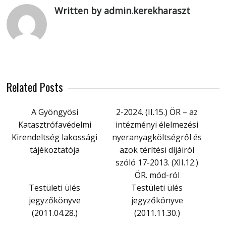
Written by admin.kerekharaszt
Related Posts
A Gyöngyösi
2-2024. (II.15.) ÖR – az
Katasztrófavédelmi
intézményi élelmezési
Kirendeltség lakossági
nyeranyagköltségről és
tájékoztatója
azok térítési díjáiról
szóló 17-2013. (XII.12.)
ÖR. mód-ról
Testületi ülés
Testületi ülés
jegyzőkönyve
jegyzőkönyve
(2011.04.28.)
(2011.11.30.)