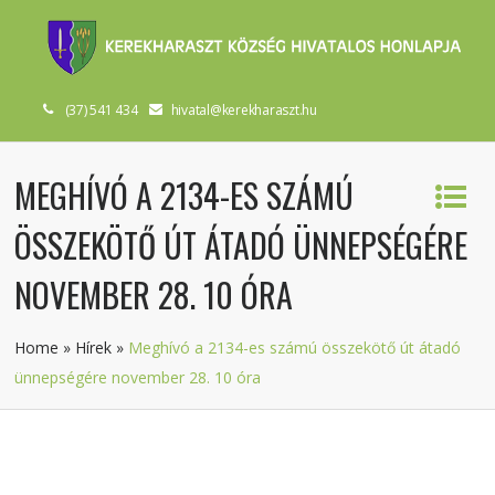
(37) 541 434
hivatal@kerekharaszt.hu
MEGHÍVÓ A 2134-ES SZÁMÚ
ÖSSZEKÖTŐ ÚT ÁTADÓ ÜNNEPSÉGÉRE
NOVEMBER 28. 10 ÓRA
Home
»
Hírek
»
Meghívó a 2134-es számú összekötő út átadó
ünnepségére november 28. 10 óra