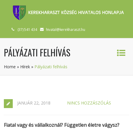
(37) 541 434
hivatal@kerekharaszt.hu
PÁLYÁZATI FELHÍVÁS
Home
»
Hírek
»
Pályázati felhívás
JANUÁR 22, 2018
NINCS HOZZÁSZÓLÁS
Fiatal vagy és vállalkoznál? Független életre vágysz?