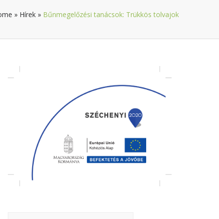
ome
»
Hírek
»
Bűnmegelőzési tanácsok: Trükkös tolvajok