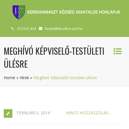
(37) 541 434
hivatal@kerekharaszt.hu
MEGHÍVÓ KÉPVISELŐ-TESTÜLETI
ÜLÉSRE
Home
»
Hírek
»
Meghívó Képviselő-testületi ülésre
FEBRUÁR 5, 2014
NINCS HOZZÁSZÓLÁS