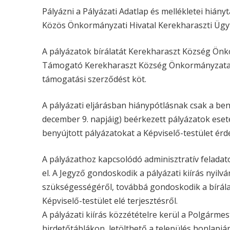
Pályázni a Pályázati Adatlap és mellékletei hiány
Közös Önkormányzati Hivatal Kerekharaszti Ügy
A pályázatok bírálatát Kerekharaszt Község Önk
Támogató Kerekharaszt Község Önkormányzata a 
támogatási szerződést köt.
A pályázati eljárásban hiánypótlásnak csak a be
december 9. napjáig) beérkezett pályázatok eset
benyújtott pályázatokat a Képviselő-testület érdem
A pályázathoz kapcsolódó adminisztratív feladat
el. A Jegyző gondoskodik a pályázati kiírás nyilv
szükségességéről, továbbá gondoskodik a bírálat
Képviselő-testület elé terjesztésről.
A pályázati kiírás közzétételre kerül a Polgármest
hirdetőtáblákon, letölthető a település honlapj