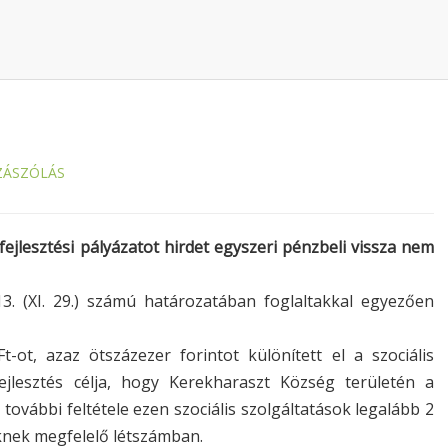
ZÁSZÓLÁS
lesztési pályázatot hirdet egyszeri pénzbeli vissza nem
013. (XI. 29.) számú határozatában foglaltakkal egyezően
-ot, azaz ötszázezer forintot különített el a szociális
ejlesztés célja, hogy Kerekharaszt Község területén a
további feltétele ezen szociális szolgáltatások legalább 2
knek megfelelő létszámban.