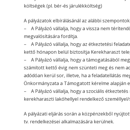
költségek (pl. bér-és járulékköltség)
A pályázatok elbírálásánál az alábbi szempontok 
– A Pályázó vállalja, hogy a vissza nem térítend
megvalósítására fordítja.
– A Pályázó vállalja, hogy az étkeztetési felad
kettő hónapon belül biztosítja Kerekharaszt tele
– A Pályázó vállalja, hogy a támogatásából megva
számított kettő évig nem szünteti meg és nem adj
adódóan kerül sor, illetve, ha a feladatellátás 
Önkormányzata a Támogatott kérelme alapján e
– A Pályázó vállalja, hogy a szociális étkezte
kerekharaszti lakóhellyel rendelkező személlyel/
A pályázati eljárás során a közpénzekből nyújtot
tv. rendelkezései alkalmazására kerülnek.