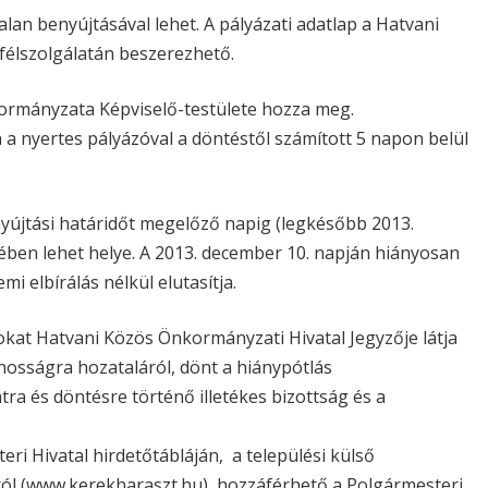
talan benyújtásával lehet. A pályázati adatlap a Hatvani
félszolgálatán beszerezhető.
ormányzata Képviselő-testülete hozza meg.
nyertes pályázóval a döntéstől számított 5 napon belül
nyújtási határidőt megelőző napig (legkésőbb 2013.
ében lehet helye. A 2013. december 10. napján hiányosan
i elbírálás nélkül elutasítja.
okat Hatvani Közös Önkormányzati Hivatal Jegyzője látja
ánosságra hozataláról, dönt a hiánypótlás
ra és döntésre történő illetékes bizottság és a
eri Hivatal hirdetőtábláján, a települési külső
áról (www.kerekharaszt.hu), hozzáférhető a Polgármesteri