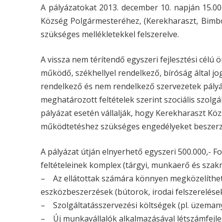
A pályázatokat 2013. december 10. napján 15.00
Község Polgármesteréhez, (Kerekharaszt, Bimbó 
szükséges mellékletekkel felszerelve.
A vissza nem térítendő egyszeri fejlesztési cé
működő, székhellyel rendelkező, bíróság által jo
rendelkező és nem rendelkező szervezetek pályá
meghatározott feltételek szerint szociális szolgá
pályázat esetén vállalják, hogy Kerekharaszt Köz
működtetéshez szükséges engedélyeket beszerz
A pályázat útján elnyerhető egyszeri 500.000,- F
feltételeinek komplex (tárgyi, munkaerő és szakmai
– Az ellátottak számára könnyen megközelíthe
eszközbeszerzések (bútorok, irodai felszerelések
– Szolgáltatásszervezési költségek (pl. üzemanya
– Új munkavállalók alkalmazásával létszámfejle