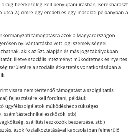
 óráig beérkezőleg kell benyújtani írásban, Kerekharaszt
utca 2.) címre egy eredeti és egy másolati példányban a
lú önkormányzati támogatásra azok a Magyarországon
gerősen nyilvántartásba vett jogi személyiséggel
zhatnak, akik az Szt. alapján és más jogszabályokban
ltatót, illetve szociális intézményt működtetnek és nyertes
ség területére a szociális étkeztetés vonatkozásában a
ik.
orint vissza nem térítendő támogatást a szolgáltatás
) fejlesztésére kell fordítani, például:
tő ügyfélszolgálatok működéshez szükséges
, számítástechnikai eszközök, stb)
gköltség, szállítási eszközök beszerzése, stb.)
sztés, azok foglalkoztatásával kapcsolatban felmerülő