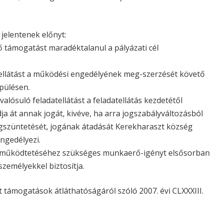
jelentenek előnyt:
ő támogatást maradéktalanul a pályázati cél
atellátást a működési engedélyének meg-szerzését követő
pülésen.
lósuló feladatellátást a feladatellátás kezdetétől
a át annak jogát, kivéve, ha arra jogszabályváltozásból
megszüntetését, jogának átadását Kerekharaszt község
ngedélyezi.
tés működtetéséhez szükséges munkaerő-igényt elsősorban
személyekkel biztosítja.
t támogatások átláthatóságáról szóló 2007. évi CLXXXIII.