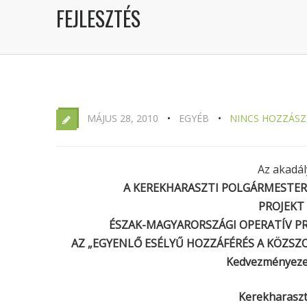
FEJLESZTÉS
MÁJUS 28, 2010
EGYÉB
NINCS HOZZÁS
Az akadál
A KEREKHARASZTI POLGÁRMESTER
PROJEKT 
ÉSZAK-MAGYARORSZÁGI OPERATÍV PR
AZ „EGYENLŐ ESÉLYŰ HOZZÁFÉRÉS A KÖZSZ
Kedvezményezet
Kerekharaszt