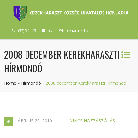
(37) 541 434
hivatal@kerekharaszt.hu
2008 DECEMBER KEREKHARASZTI
HÍRMONDÓ
Home
»
Hírmondó
»
2008 december Kerekharaszti Hírmondó
ÁPRILIS 20, 2010
NINCS HOZZÁSZÓLÁS