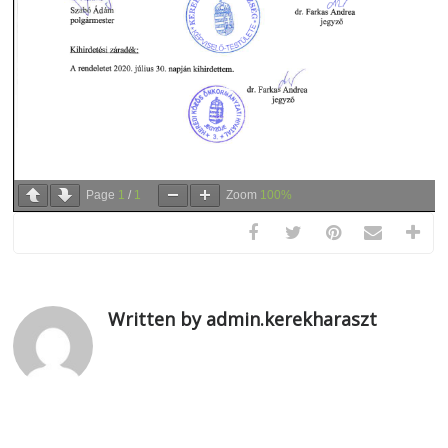
Page
1
/
1
Zoom
100%
Written by admin.kerekharaszt