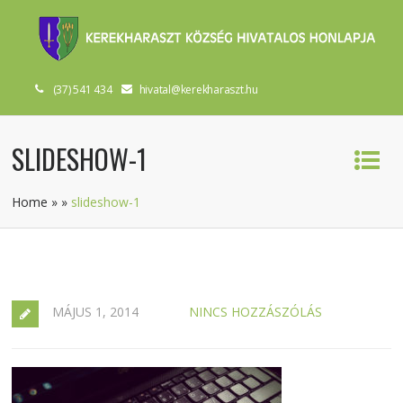
(37) 541 434
hivatal@kerekharaszt.hu
SLIDESHOW-1
Home
»
»
slideshow-1
MÁJUS 1, 2014
NINCS HOZZÁSZÓLÁS