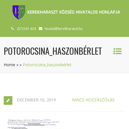
(37) 541 434
hivatal@kerekharaszt.hu
POTOROCSINA_HASZONBÉRLET
Home
»
»
Potorocsina_haszonbérlet
DECEMBER 10, 2019
NINCS HOZZÁSZÓLÁS