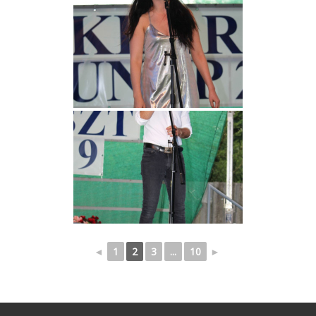
◄
1
2
3
...
10
►