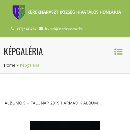
(37) 541 434
hivatal@kerekharaszt.hu
KÉPGALÉRIA
Home
»
Képgaléria
ALBUMOK
»
FALUNAP 2019 HARMADIK ALBUM