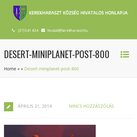
(37) 541 434
hivatal@kerekharaszt.hu
DESERT-MINIPLANET-POST-800
Home
»
»
Desert-miniplanet-post-800
ÁPRILIS 21, 2014
NINCS HOZZÁSZÓLÁS