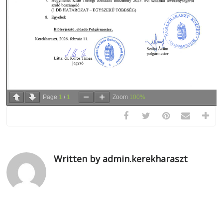
Page
1
/
1
Zoom
100%
Written by admin.kerekharaszt