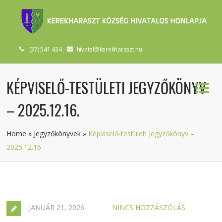
(37) 541 434
hivatal@kerekharaszt.hu
KÉPVISELŐ-TESTÜLETI JEGYZŐKÖNYV
– 2025.12.16.
Home
»
Jegyzőkönyvek
»
Képviselő-testületi jegyzőkönyv –
2025.12.16.
JANUÁR 21, 2026
NINCS HOZZÁSZÓLÁS