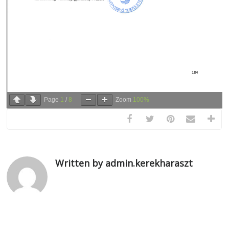
Page
1
/
8
Zoom
100%
Written by admin.kerekharaszt