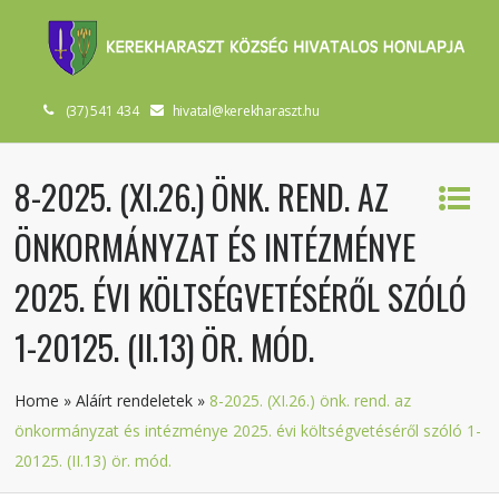
(37) 541 434
hivatal@kerekharaszt.hu
8-2025. (XI.26.) ÖNK. REND. AZ
ÖNKORMÁNYZAT ÉS INTÉZMÉNYE
2025. ÉVI KÖLTSÉGVETÉSÉRŐL SZÓLÓ
1-20125. (II.13) ÖR. MÓD.
Home
»
Aláírt rendeletek
»
8-2025. (XI.26.) önk. rend. az
önkormányzat és intézménye 2025. évi költségvetéséről szóló 1-
20125. (II.13) ör. mód.