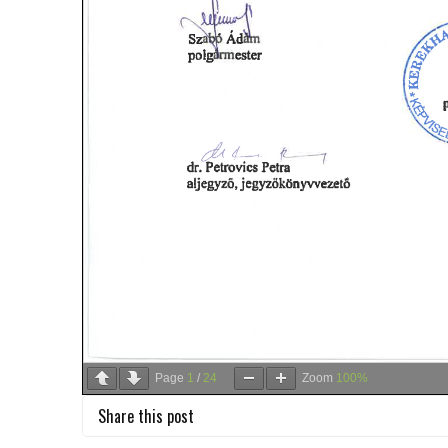
Page
1
/
24
Zoom
100%
Share this post