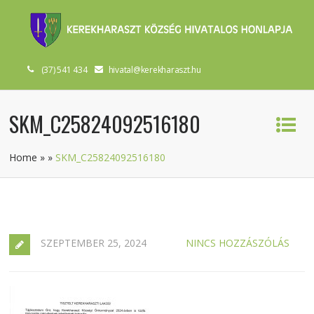
(37) 541 434
hivatal@kerekharaszt.hu
SKM_C25824092516180
Home
»
»
SKM_C25824092516180
SZEPTEMBER 25, 2024
NINCS HOZZÁSZÓLÁS