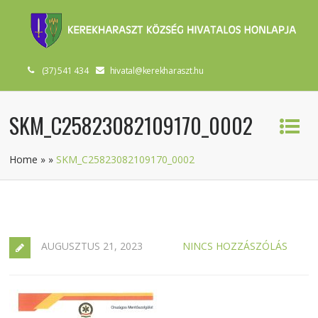
(37) 541 434
hivatal@kerekharaszt.hu
SKM_C25823082109170_0002
Home
»
»
SKM_C25823082109170_0002
AUGUSZTUS 21, 2023
NINCS HOZZÁSZÓLÁS