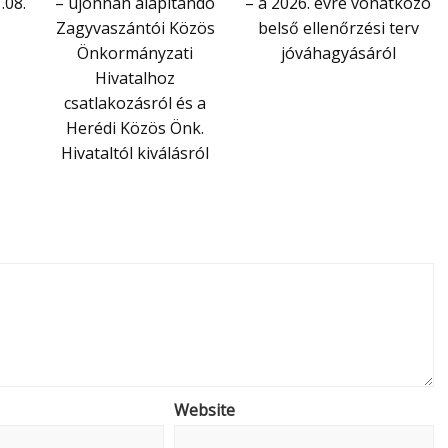
.08.
– újonnan alapítandó
– a 2026. évre vonatkozó
Zagyvaszántói Közös
belső ellenőrzési terv
Önkormányzati
jóváhagyásáról
Hivatalhoz
csatlakozásról és a
Herédi Közös Önk.
Hivataltól kiválásról
Website