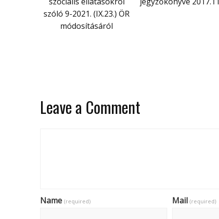
szociális ellátásokról
jegyzőkönyve 2017.11
szóló 9-2021. (IX.23.) ÖR
módosításáról
Leave a Comment
Name
Mail
(required)
(required)