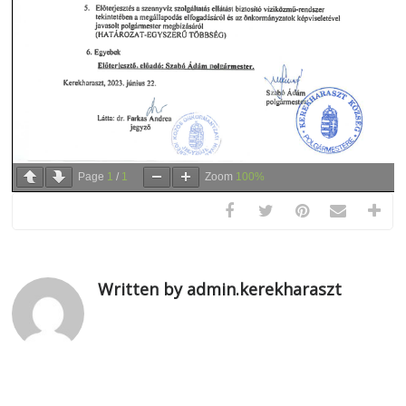
Page
1
/
1
Zoom
100%
Written by admin.kerekharaszt