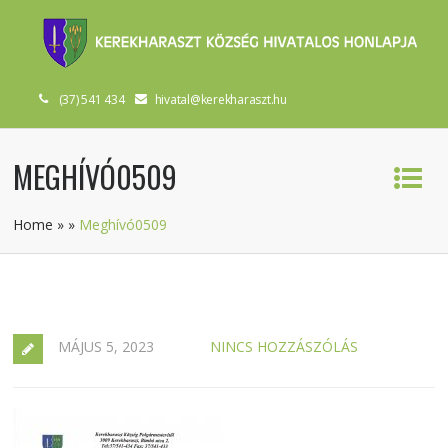
(37) 541 434
hivatal@kerekharaszt.hu
MEGHÍVÓ0509
Home
»
»
Meghívó0509
MÁJUS 5, 2023
NINCS HOZZÁSZÓLÁS