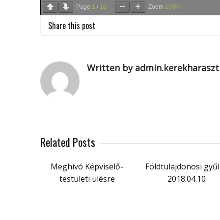
Page
1
/
16
Zoom
100%
Share this post
Written by admin.kerekharaszt
Related Posts
Meghívó Képviselő-
Földtulajdonosi gyű
testületi ülésre
2018.04.10