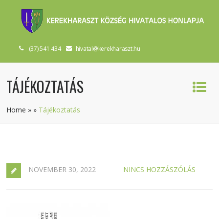
(37) 541 434
hivatal@kerekharaszt.hu
TÁJÉKOZTATÁS
Home
»
»
Tájékoztatás
NOVEMBER 30, 2022
NINCS HOZZÁSZÓLÁS